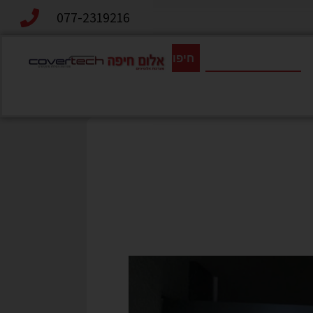
077-2319216
חיפוש