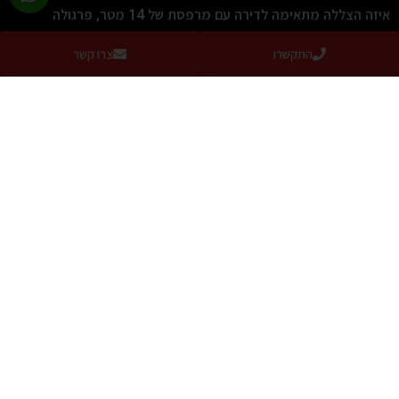
איזה הצללה מתאימה לדירה עם מרפסת של 14 מטר, פרגולה
חשמלית, סוכך זרועות חשמלי או שמשיה ענקית חזקה?
התקשרו
צרו קשר
קרא עוד »
צרו קשר
כתובת:
חלוצי התעשיה 67, מפרץ חיפה (הנופר 8, חיפה בWaze)
טלפון:
077-2319216
פקס:
04-8490708
מייל:
alum391@gmail.com
בקרו אותנו בפייסבוק