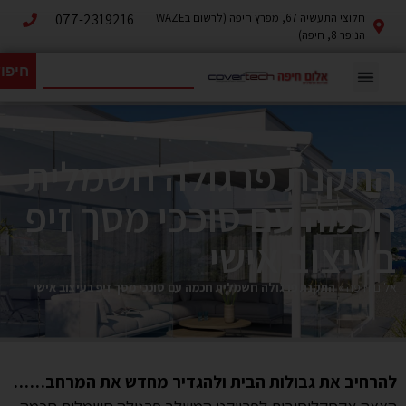
חלוצי התעשיה 67, מפרץ חיפה (לרשום בWAZE
077-2319216
הנופר 8, חיפה)
חיפו
התקנת פרגולה חשמלית
חכמה עם סוככי מסך זיפ
בעיצוב אישי
אלום חיפה
»
התקנת פרגולה חשמלית חכמה עם סוככי מסך זיפ בעיצוב אישי
להרחיב את גבולות הבית ולהגדיר מחדש את המרחב……