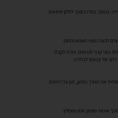
דני. בנוסף, בחרו בסוכך לחלון שיתאים
מדובר בסוכך מתקדם עם מנגנון הפעלה חשמלי חלק ויעיל, זרועות קפיצים חזקות המספקות יציבות מרבית ובד אקרילי איכותי, ועמידות בפני קרני UV ומים. תוכלו לקבלו
ן רחב של צבעים לבחירה.
יה ומפחית את הצורך במזגן, מגן על רהיטים
ך איכותי מספק אמין ומומלץ.