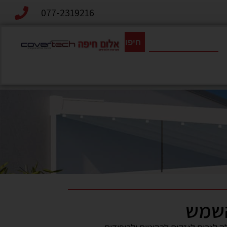
077-2319216
חיפוש
השמש