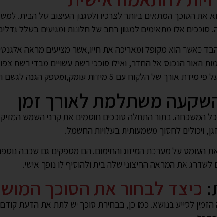
 את הסוכך המתאים ביותר לצרכיו ולסגנון העיצוב של הבית. למשל,
סוככים אלו מתאימים למגוון רחב של חלונות ומגיעים בשלל גדלים 
הבד כאשר הוא מקופל ומאריכה את חייו,אשר מציעים מראה אלגנטי ו
מות האור הנכנס אל החדר, ואילו סוככי רשת עשויים מבדי רשת צפ
ח עם 5 מידות עומק,ומספק הגנה לגשם ושמש
: השקעה משתלמת לאורך זמן
ל המשפחה. בתור התחלה סוככים חוסמים את קרני השמש המזיקות
גן, ויכולים לחסוך משמעותית בעלויות החשמל.
ם את העומס על מערכת המיזוג והחימום. הם מספקים גם שכבה נוספ
לשדרג את המראה החיצוני שלה בית ולהוסיף לו נופך אישי.
:
כיצד לבחור את הסוכך המוש
זמין לסייע בנושא. כמו כן, בבחירת סוכך יש לתת את הדעת קודם 