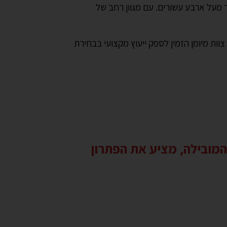
מעל ארבע עשורים. עם מגוון רחב של
וות מיומן הזמין לספק ייעוץ מקצועי בבחירת
 בקיץ? סוכך החלון US, יבוא אישי מחברת Harol הבלגית המובילה, מציע את הפתרון