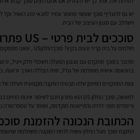
למידות אלו. אחר כך יש להחליט אם אתם רוצים סוכך קבוע או מ
יש גם להעדיף סוכך שעשוי מחומר עמיד לתנאי מזג האוויר וקל לת
וישתלב עם סגנון העיצוב של הבית.
סוככים לבית פרטי – US פתרון הצללה מתקדם ויעיל
חולמים על בית קריר ונעים בקיץ? סוכךהחלוןUS , שאנו מספקים ביבוא אישי מחברתHarol הבלגית המובילה, מציע את הפתרון המושלם להגנה מפני השמש והחום.
בהתאמה אישית מושלמת של גודל, זווית הצללה ואורך זרועות. כמו
צוות המתקינים המיומן שלנו מבטיח התקנה מקצועית ויעילה של הסוכך שיסופק עם 5 שנות א
למעשה, סוכך החלון US הוא פתרון חכם לשיפו
וריפודים מפני דהייה והתיישנות מוקדמת, ושומר על טמפרטורה נ
הכתובת הנכונה להזמנת סוככי
התקנת סוכך מעל החלון עשויה להיות השקעה משתלמת שתשפר את