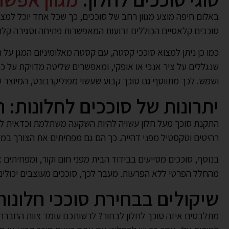
באלום חיפה מוצע מגוון רחב של סוככים, כך שכל אחד יוכל למצוא
סוככים קלאסיים הכוללים זרועות המאפשרות פתיחה וסגירה קלה. 
כמו כן ניתן למצוא סוככי קסטה, עם קסטה מאלומיניום המגן על 
שנגללים על ציר אנכי או אופקי, ומאפשרים שליטה מדויקת על כ
ושמש. לכך מתווסף גם סוכך קבוע שעשוי מפוליקרבונט, המיוצר על פי מידת אורך של הלקו
יתרונות של סוככים לחלונות
התקנת סוכך מעל חלון עשויה להיות השקעה משתלמת וכדאית לכ
רהיטים וטקסטיל מפני דהייה. כך הם גם מפחיתים את הצורך במז
בנוסף, סוככים מסייעים בבידוד הבית מפני חום וקור, ומפחיתי
מהחלל הפרטי ללא הפרעות. מעבר לכך, סוככים מעוצבים יכולים 
שיקולים בבחירת סוככי חלונות
מתלבטים איזה סוכך לחלון לבחור? לרשותכם עומד צוות החברה ה