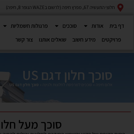
חלוצי התעשיה 67, מפרץ חיפה (לרשום בWAZE הנופר 8, חיפה)
דף בית
אודות
סוככים
פרגולות חשמליות
פרויקטים
מידע חשוב
שואלים אותנו
צור קשר
סוכך חלון דגם US
אלום חיפה
»
סוככים למרפסת לחלונות ולגינה
»
סוכך חלון דגם US
סוכך מעל חלון