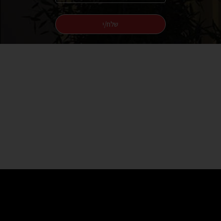
שלח/י