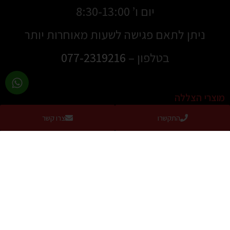
יום ו’ 8:30-13:00
ניתן לתאם פגישה לשעות מאוחרות יותר
בטלפון –
077-2319216
מוצרי הצללה
התקשרו
צרו קשר
סוככים
סוככים למרפסת
סוככי זרועות
סוכך מסך למרפסת / מסך גלילה להצללה מושלמת
סוכך מסילה שוכב
מסך הצללה נגלל צד
סוכך חלון דגם US
סוכך לבריכה / הצללה לבריכה / קירוי לבריכה
סוככים קבועים