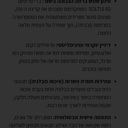
סינון שמש ברמה הגבוהה ביותר:
בדי פרימיום
SOLTIS 92 המתקדמים מסננים את קרינת ה-UV,
מונעים סינוור ומורידים משמעותית את הטמפרטורה
במרפסת (ובבית!), תוך שמירה על תצפית מלאה
החוצה.
דיזיין יוקרתי ומינימליסטי:
פרופילים דקים
ואלגנטיים, מסילות סמויות למראה מתוח ומדויק כמו
סרגל, המעניקים למרפסת מראה של מלון בוטיק
חמישה כוכבים.
עמידות חסרת פשרות (איכות מבלגיה):
מנגנוני
הזיפ והבדים מיוצרים בבלגיה תחת בקרת איכות
המחמירה ביותר באירופה, ומבטיחים פעולה חלקה,
שקטה ועמידות לאורך שנים רבות.
התאמה אישית אבסולוטית:
מגוון רחב של גוונים,
רמות שקיפות של הבד ושילוב מנועים חכמים לשליטה