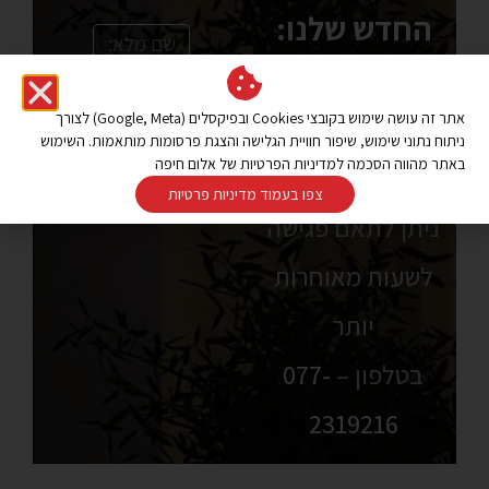
החדש שלנו:
ימים א’-ה’ – 8:30-
אתר זה עושה שימוש בקובצי Cookies ובפיקסלים (Google, Meta) לצורך
17:00
ניתוח נתוני שימוש, שיפור חוויית הגלישה והצגת פרסומות מותאמות. השימוש
שלח/י
באתר מהווה הסכמה למדיניות הפרטיות של אלום חיפה
יום ו’ 8:30-13:00
צפו בעמוד מדיניות פרטיות
ניתן לתאם פגישה
לשעות מאוחרות
יותר
בטלפון –
077-
2319216