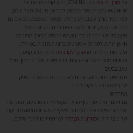
על
סוכך זרועות
דגם SEMINA יבוא קומפלט מחברת
WEINOR גרמניה אשר מתאים למידות עד 350 מטר עומק
700 מטר אורך עיצוב הסוכך הינו קסטה מעוצבת ומתאים גם
לרוחות חזקות, יעזור להם בהפחתת חום גבוה וניצול
מקסימלי של המקום בימי השמש החמים הסוכך מגיע עם
חיישן רוחות לסגירה אוטומטית ברוחות חזקות במיוחד.
הלקוחות התלהבו מה
סוכך למרפסת
ובחרו צבע קסטה
וזרועות מתוך מעל 60 צבעים וצבע מיוחד של בד מתוך מעל
160 צבעים.
מצורפים תמונות וסרטונים לאחר ההתקנה אין לנו ספק
שהגינה תנוצל והלקוחות יהנו.
תתחדשו.
גם אתם רוצים סוף סוף הנאה מקסימלית במרפסת, תתקשרו
אלנו או תגיעו לאולם התצוגה ליעוץ מקצועי והתאמה מדוייקת
של מוצר קירוי ו
פתרונות הצללה
למרפסת או לגינה שלכם.