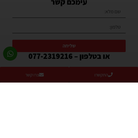
עימכם קשר
שליחה
או בטלפון – 077-2319216
התקשרו
צרו קשר
בואו להתרשם מהמוצרים באולם
התצוגה החדש שלנו:
ימים א’-ה’ – 8:30-17:00
יום ו’ 8:30-13:00